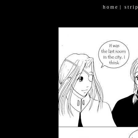
h o m e
|
s t r i p