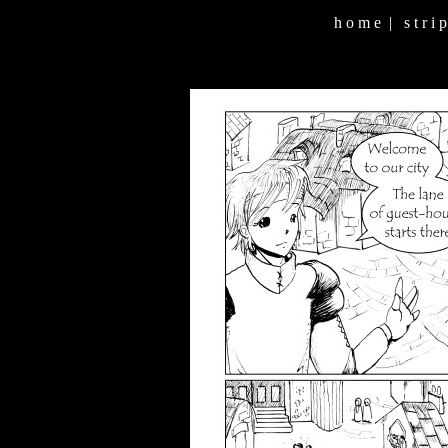
h o m e
|
s t r i p