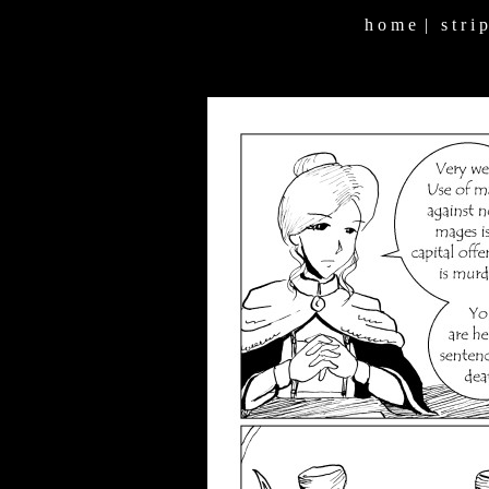
h o m e
|
s t r i p