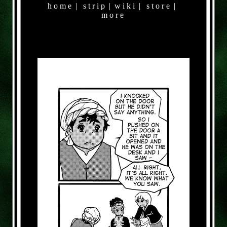
h o m e
|
s t r i p
|
w i k i
|
s t o r e
|
m o r e