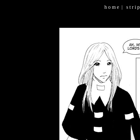
h o m e
|
s t r i p