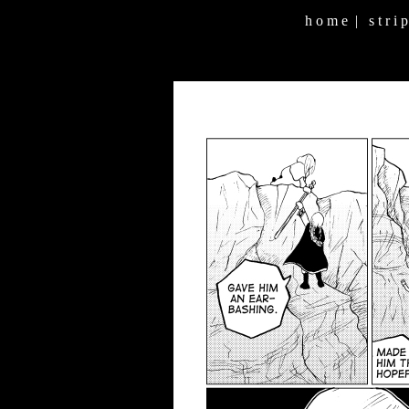
h o m e
|
s t r i p