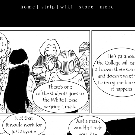
h o m e
|
s t r i p
|
w i k i
|
s t o r e
|
m o r e