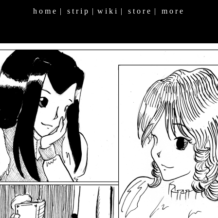
h o m e
|
s t r i p
|
w i k i
|
s t o r e
|
m o r e