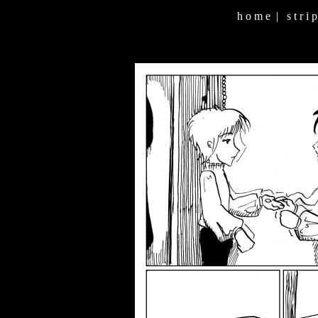
h o m e
|
s t r i p