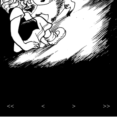
<<
<
>
>>