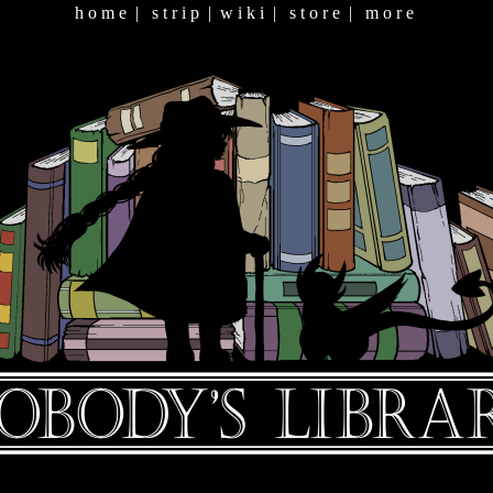
h o m e
|
s t r i p
|
w i k i
|
s t o r e
|
m o r e