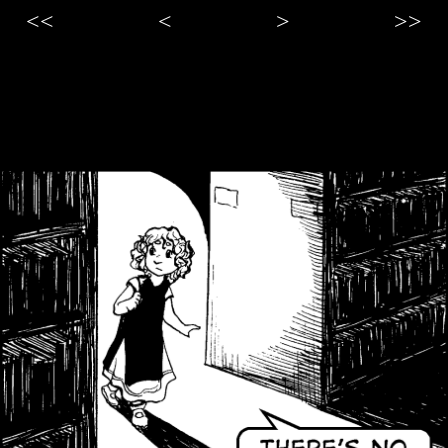
<<
<
>
>>