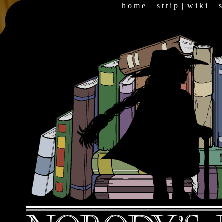
h o m e
|
s t r i p
|
w i k i
|
s