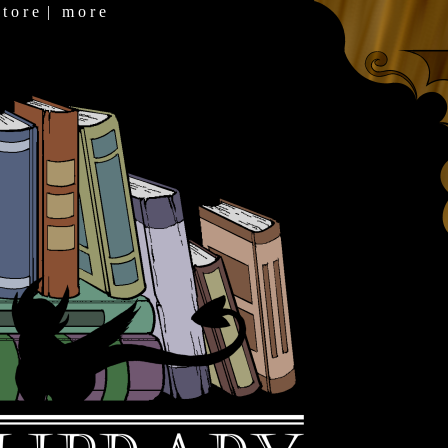
 t o r e
|
m o r e