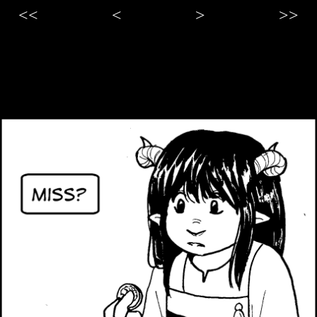
<<
<
>
>>