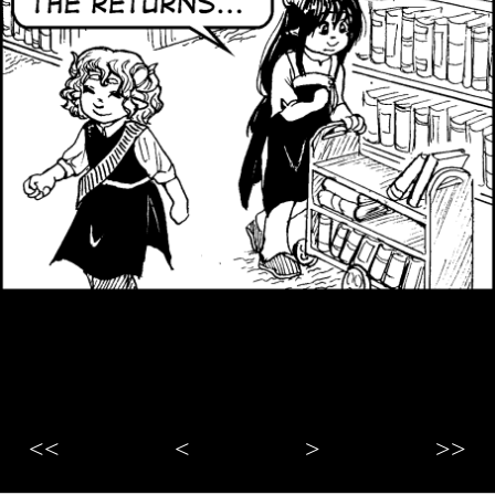
<<
<
>
>>