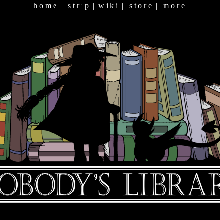
h o m e
|
s t r i p
|
w i k i
|
s t o r e
|
m o r e