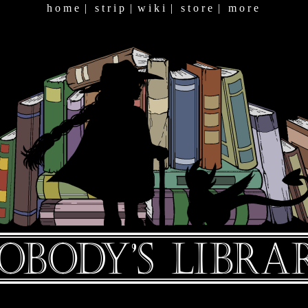
h o m e
|
s t r i p
|
w i k i
|
s t o r e
|
m o r e