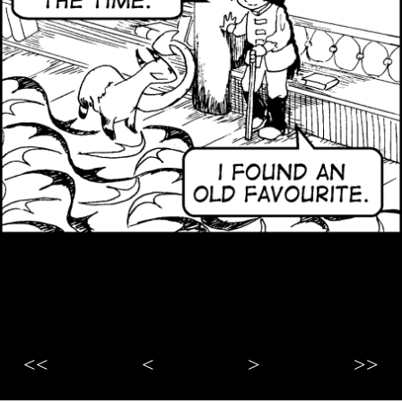
<<
<
>
>>