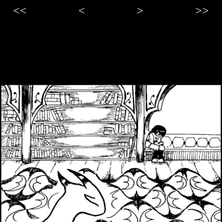
<<
<
>
>>