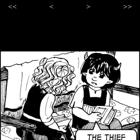
<<
<
>
>>