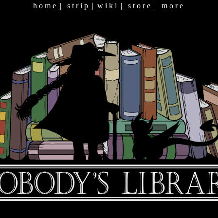
h o m e
|
s t r i p
|
w i k i
|
s t o r e
|
m o r e