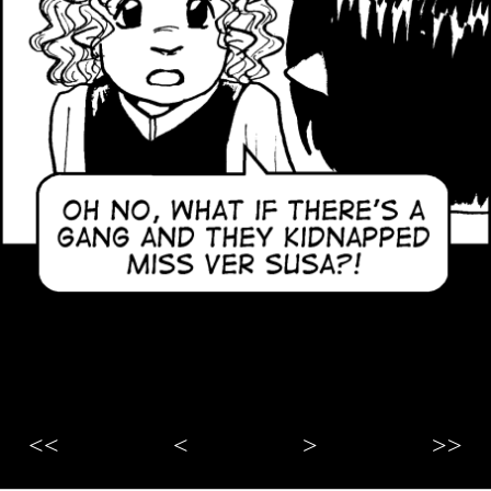
<<
<
>
>>