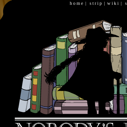
h o m e
|
s t r i p
|
w i k i
|
s