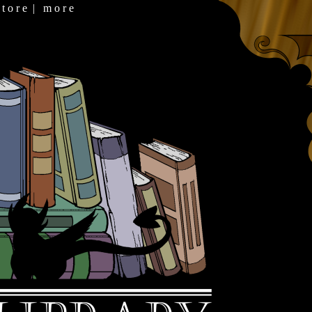
 t o r e
|
m o r e