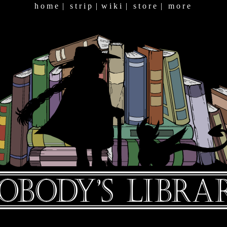
h o m e
|
s t r i p
|
w i k i
|
s t o r e
|
m o r e