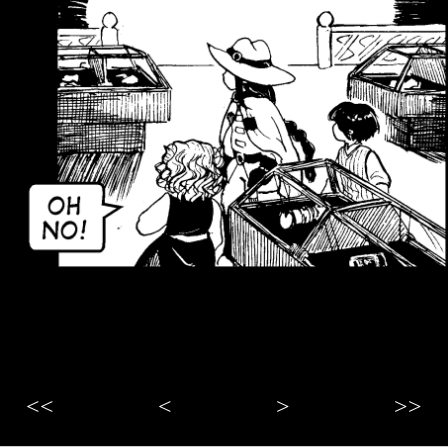
<<
<
>
>>