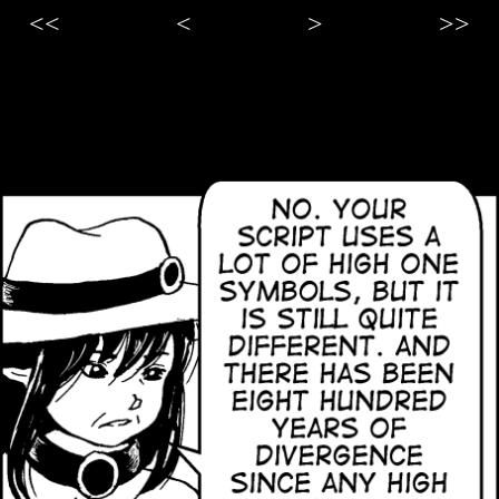
<<
<
>
>>