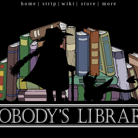
h o m e
|
s t r i p
|
w i k i
|
s t o r e
|
m o r e