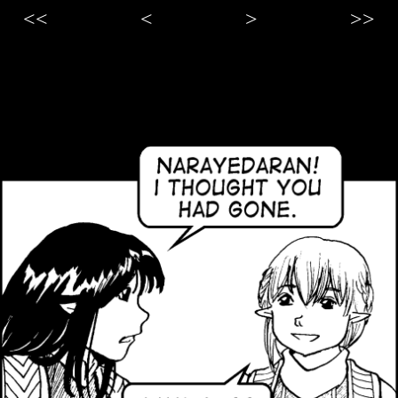
<<
<
>
>>