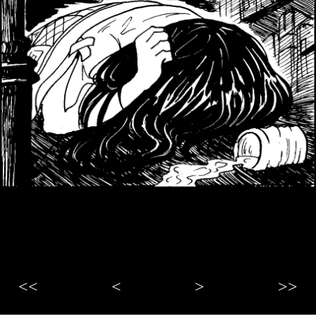
<<
<
>
>>