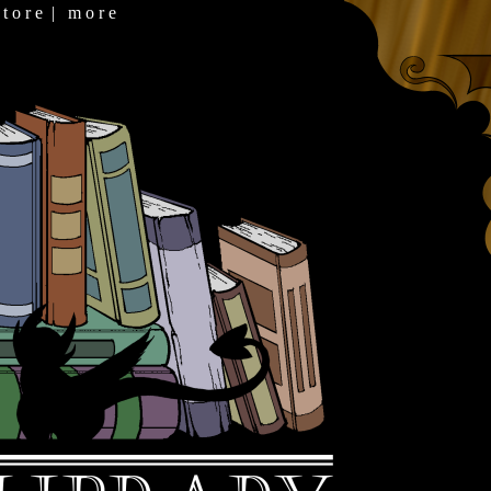
 t o r e
|
m o r e