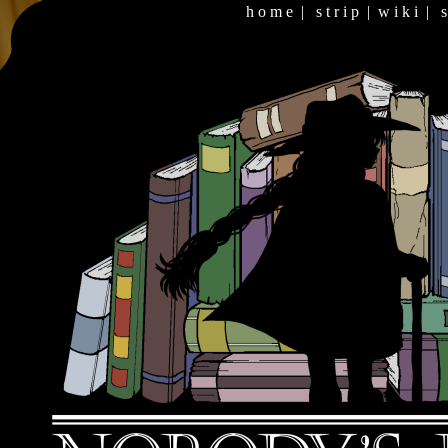
h o m e
|
s t r i p
|
w i k i
|
s