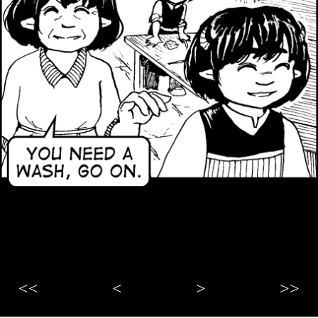
<<
<
>
>>