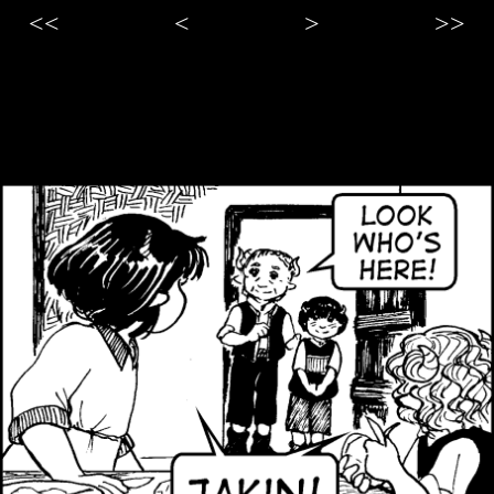
<<
<
>
>>