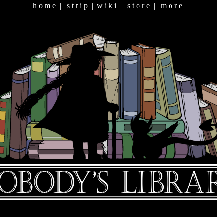
h o m e
|
s t r i p
|
w i k i
|
s t o r e
|
m o r e