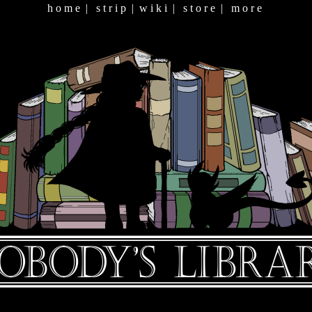
h o m e
|
s t r i p
|
w i k i
|
s t o r e
|
m o r e