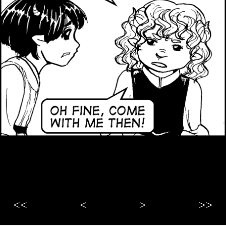
<<
<
>
>>