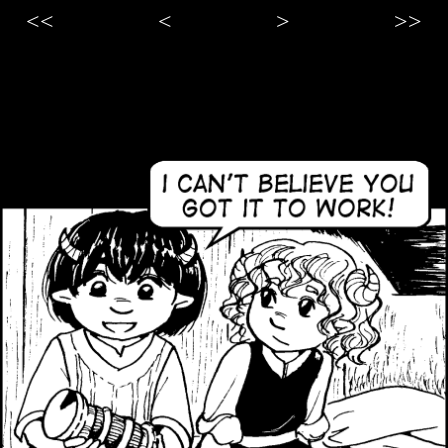
<<
<
>
>>