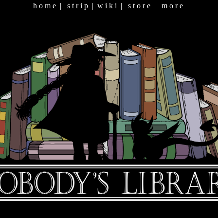
h o m e
|
s t r i p
|
w i k i
|
s t o r e
|
m o r e