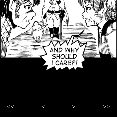
<<
<
>
>>