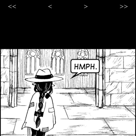
<<
<
>
>>