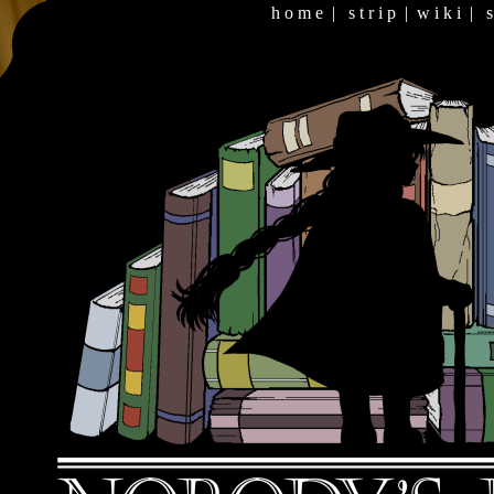
h o m e
|
s t r i p
|
w i k i
|
s