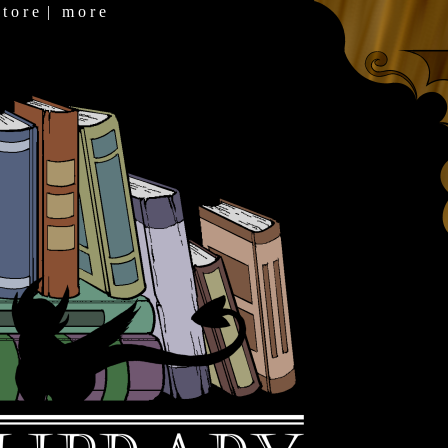
 t o r e
|
m o r e