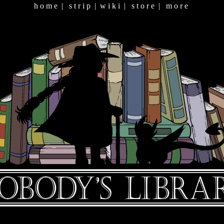
h o m e
|
s t r i p
|
w i k i
|
s t o r e
|
m o r e