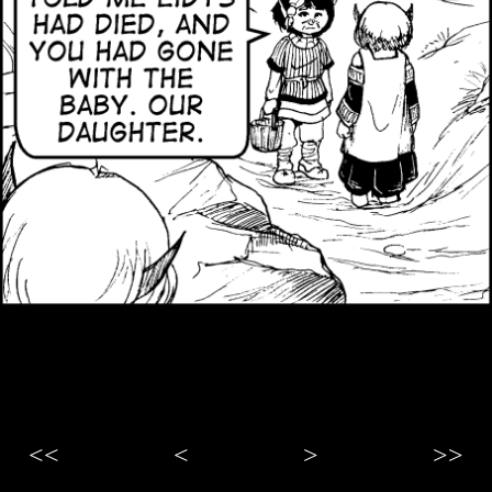
<<
<
>
>>