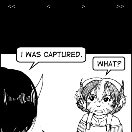
<<
<
>
>>