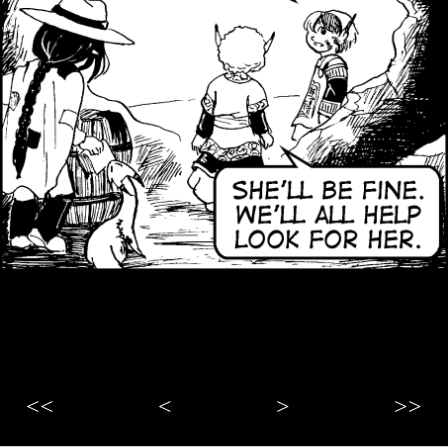
<<
<
>
>>