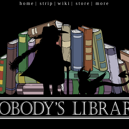
h o m e
|
s t r i p
|
w i k i
|
s t o r e
|
m o r e