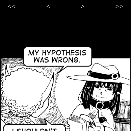
<<
<
>
>>