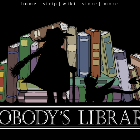
h o m e
|
s t r i p
|
w i k i
|
s t o r e
|
m o r e