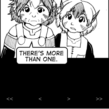
<<
<
>
>>