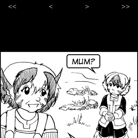
<<
<
>
>>