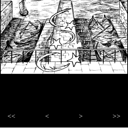
<<
<
>
>>