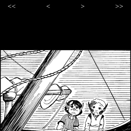
<<
<
>
>>