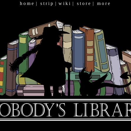
h o m e
|
s t r i p
|
w i k i
|
s t o r e
|
m o r e