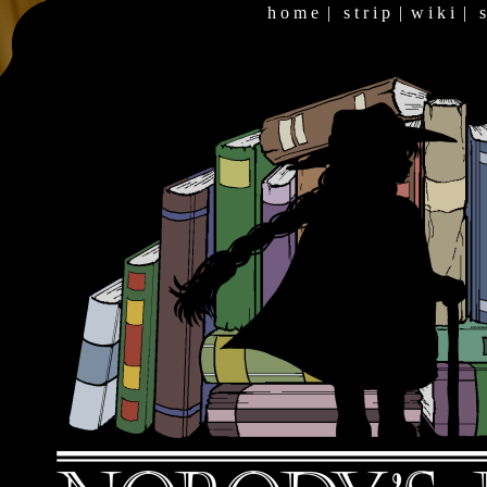
h o m e
|
s t r i p
|
w i k i
|
s