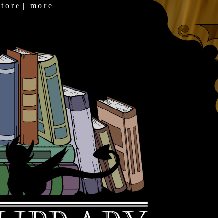
 t o r e
|
m o r e