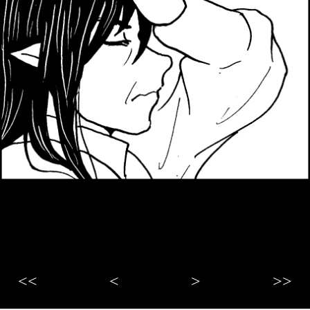
<<
<
>
>>