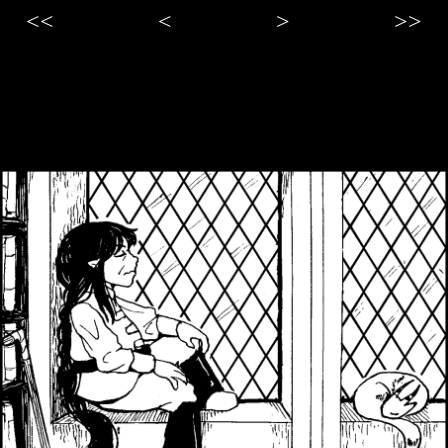
<<
<
>
>>