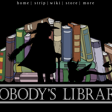
h o m e
|
s t r i p
|
w i k i
|
s t o r e
|
m o r e