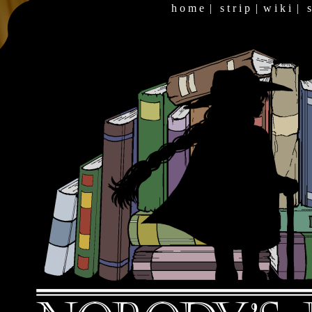
h o m e
|
s t r i p
|
w i k i
|
s