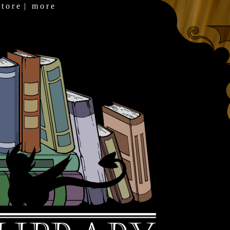
 t o r e
|
m o r e