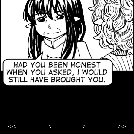
<<
<
>
>>