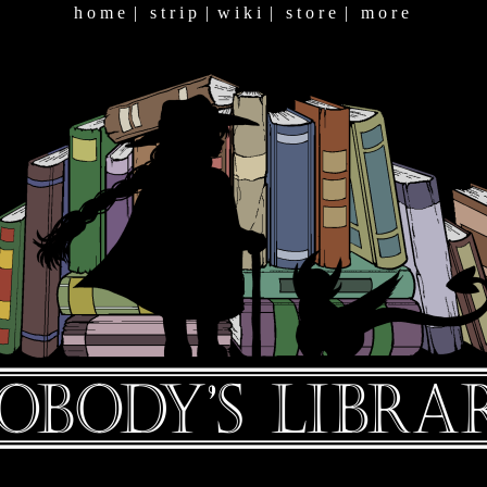
h o m e
|
s t r i p
|
w i k i
|
s t o r e
|
m o r e