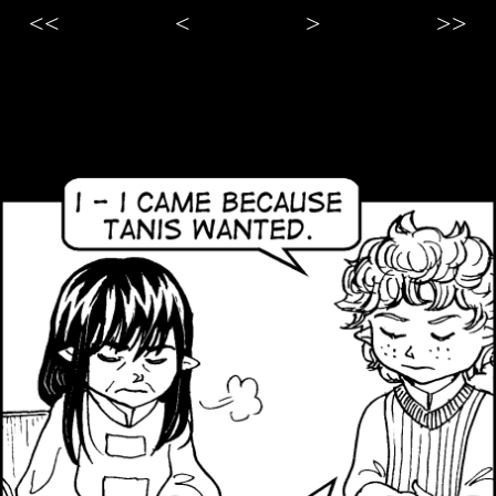
<<
<
>
>>