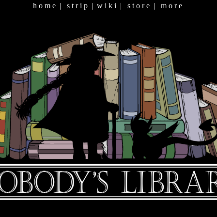
h o m e
|
s t r i p
|
w i k i
|
s t o r e
|
m o r e