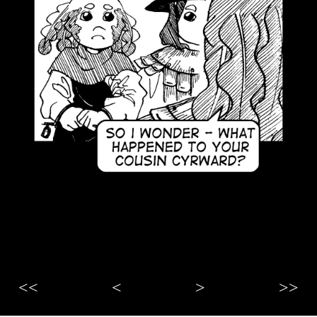
<<
<
>
>>