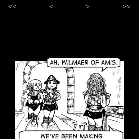
<<
<
>
>>