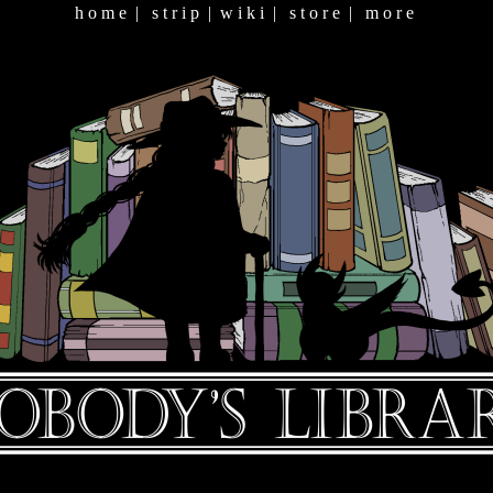
h o m e
|
s t r i p
|
w i k i
|
s t o r e
|
m o r e