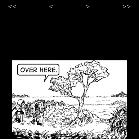
<<
<
>
>>