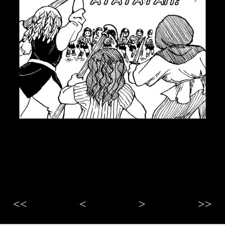
<<
<
>
>>