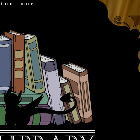
 t o r e
|
m o r e