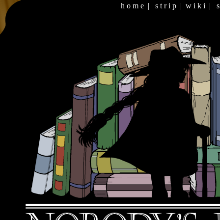
h o m e
|
s t r i p
|
w i k i
|
s