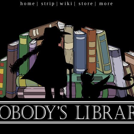
h o m e
|
s t r i p
|
w i k i
|
s t o r e
|
m o r e