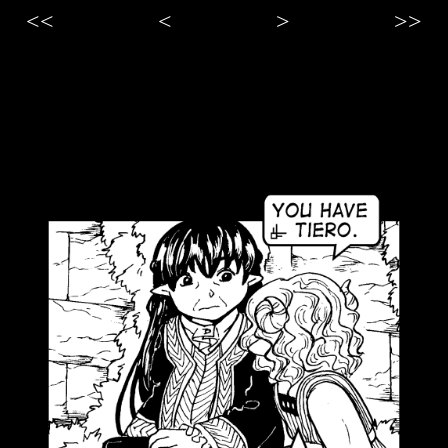
<<
<
>
>>