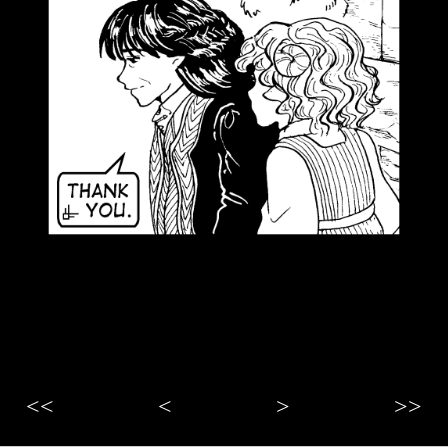
<<
<
>
>>