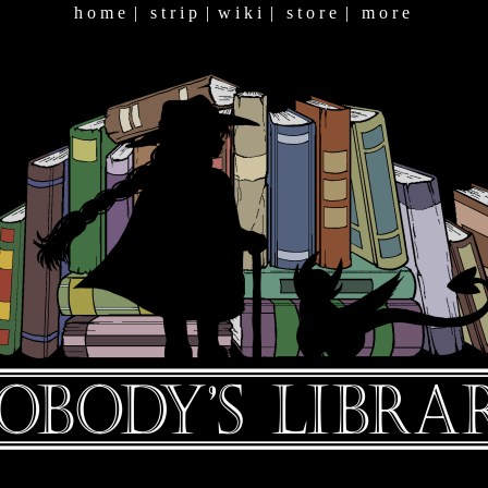
h o m e
|
s t r i p
|
w i k i
|
s t o r e
|
m o r e