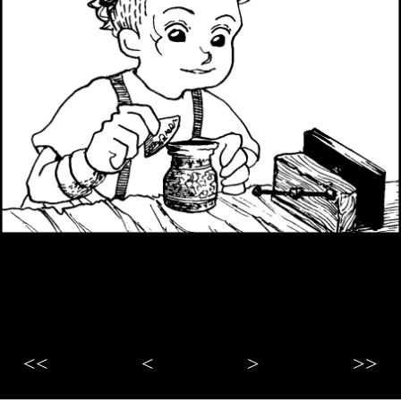
<<
<
>
>>