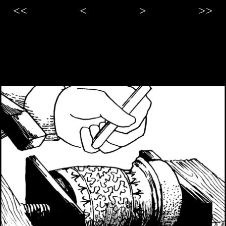
<<
<
>
>>