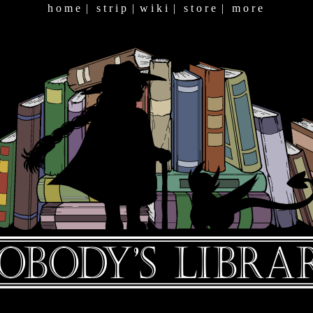
h o m e
|
s t r i p
|
w i k i
|
s t o r e
|
m o r e