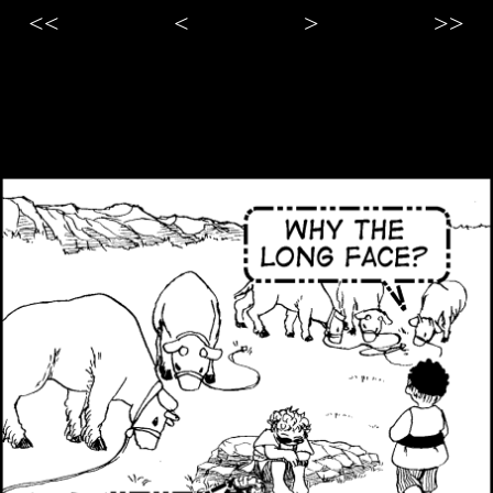
<<
<
>
>>