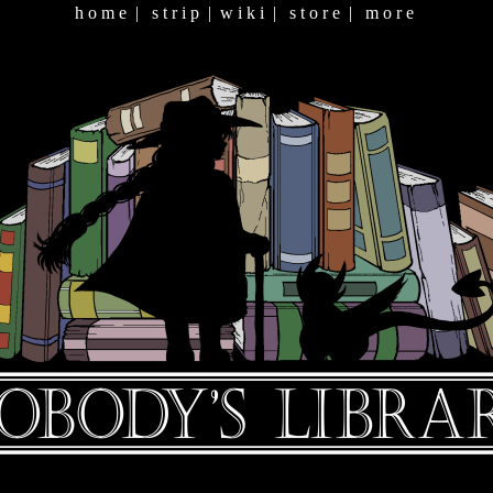
h o m e
|
s t r i p
|
w i k i
|
s t o r e
|
m o r e