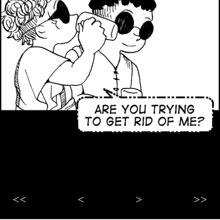
<<
<
>
>>