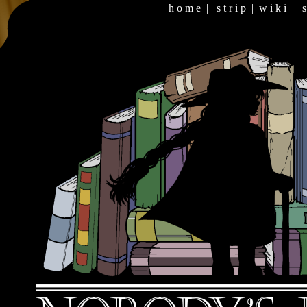
h o m e
|
s t r i p
|
w i k i
|
s