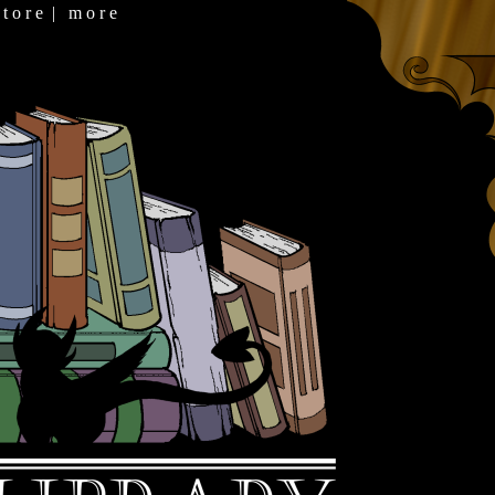
 t o r e
|
m o r e