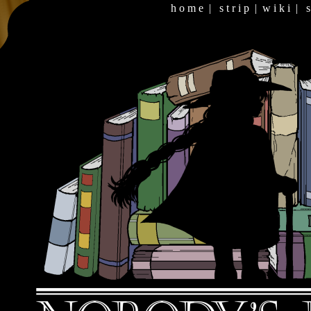
h o m e
|
s t r i p
|
w i k i
|
s