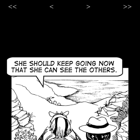
<<
<
>
>>