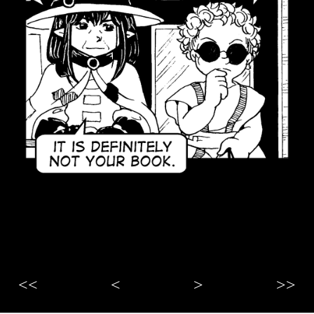
<<
<
>
>>