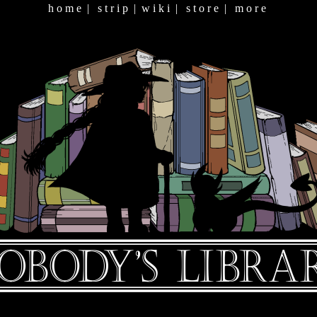
h o m e
|
s t r i p
|
w i k i
|
s t o r e
|
m o r e