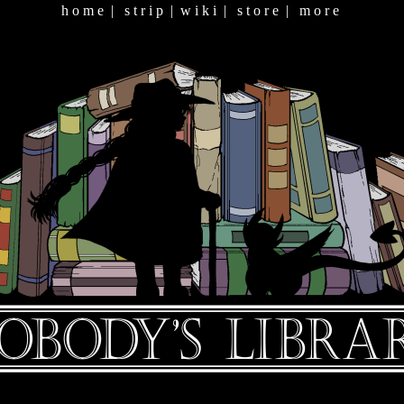
h o m e
|
s t r i p
|
w i k i
|
s t o r e
|
m o r e