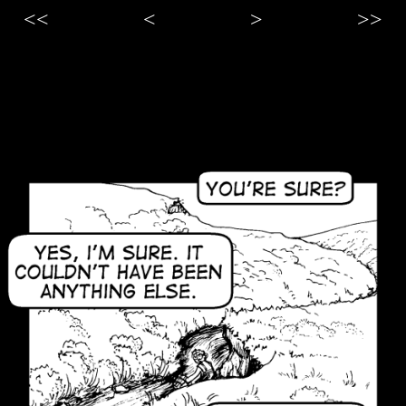
<<
<
>
>>