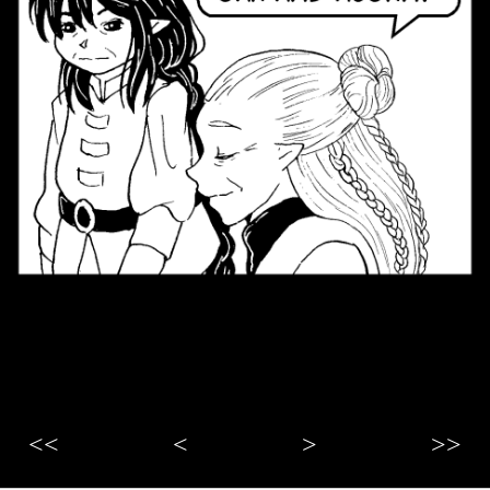
<<
<
>
>>