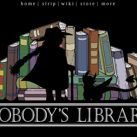
h o m e
|
s t r i p
|
w i k i
|
s t o r e
|
m o r e