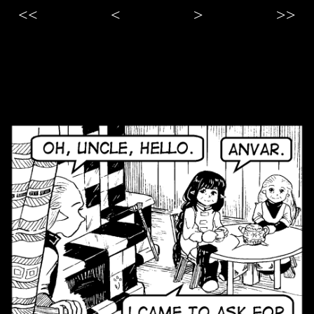
<<
<
>
>>