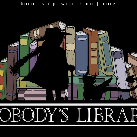
h o m e
|
s t r i p
|
w i k i
|
s t o r e
|
m o r e