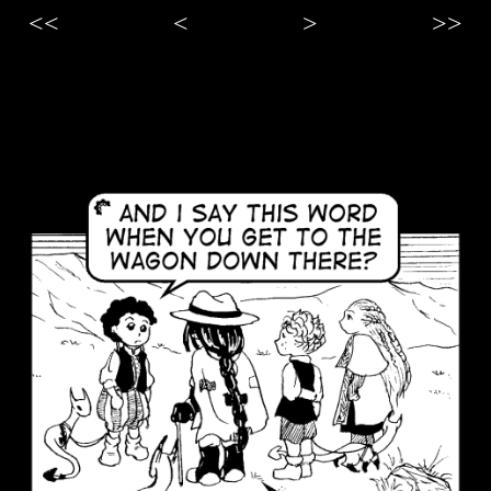
<<
<
>
>>