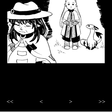
<<
<
>
>>