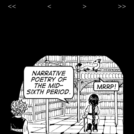
<<
<
>
>>