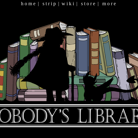
h o m e
|
s t r i p
|
w i k i
|
s t o r e
|
m o r e