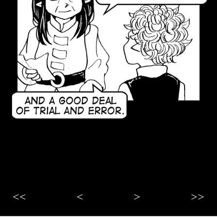
<<
<
>
>>