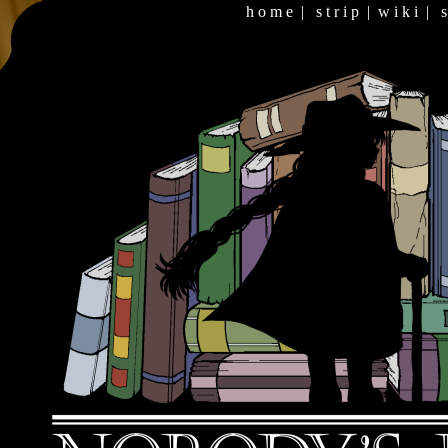
h o m e
|
s t r i p
|
w i k i
|
s