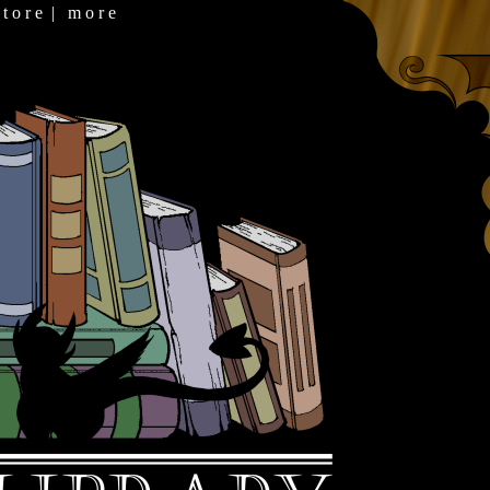
 t o r e
|
m o r e