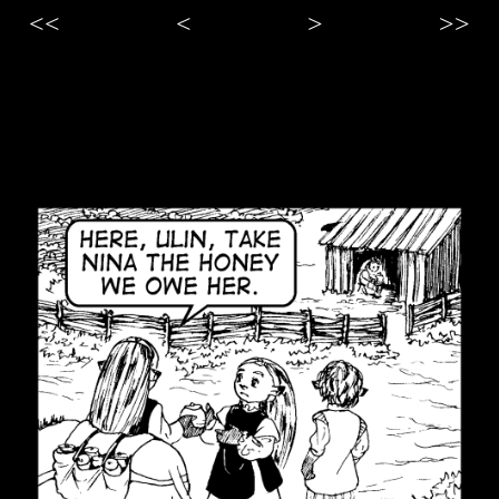
<<
<
>
>>