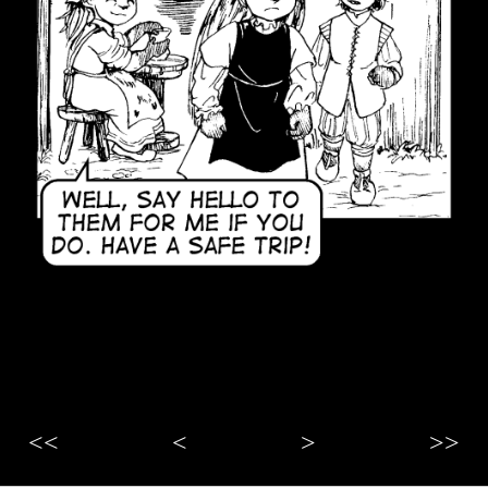
<<
<
>
>>