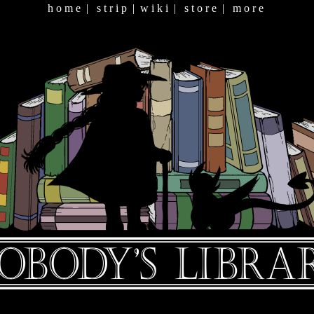
h o m e
|
s t r i p
|
w i k i
|
s t o r e
|
m o r e