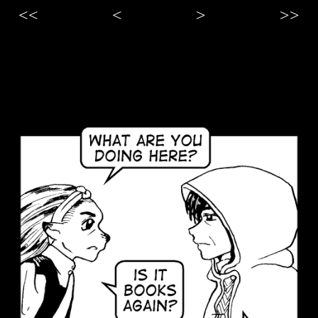
<<
<
>
>>