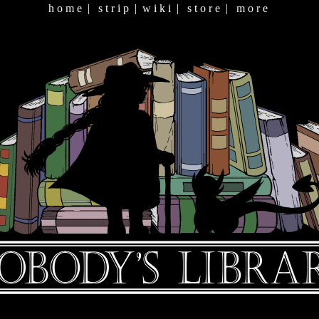
h o m e
|
s t r i p
|
w i k i
|
s t o r e
|
m o r e