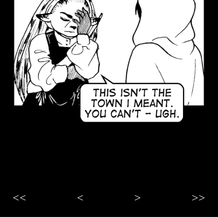
<<
<
>
>>