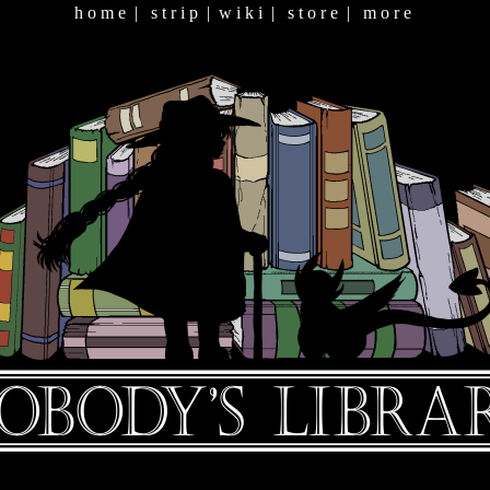
h o m e
|
s t r i p
|
w i k i
|
s t o r e
|
m o r e