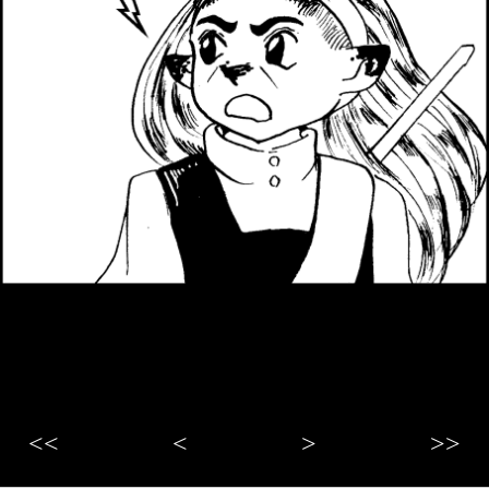
<<
<
>
>>