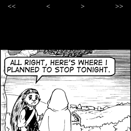
<<
<
>
>>