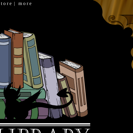
 t o r e
|
m o r e