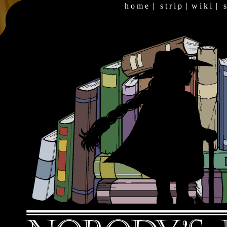
h o m e
|
s t r i p
|
w i k i
|
s