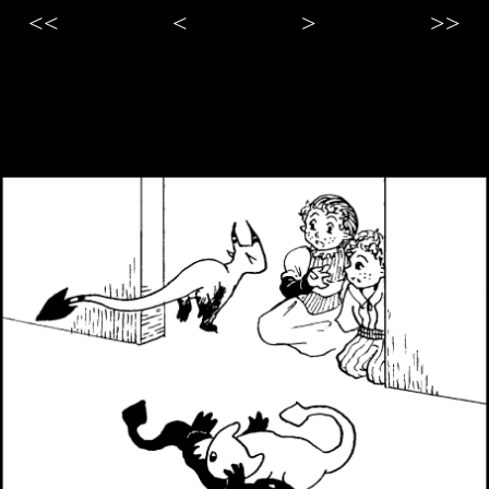
<<
<
>
>>