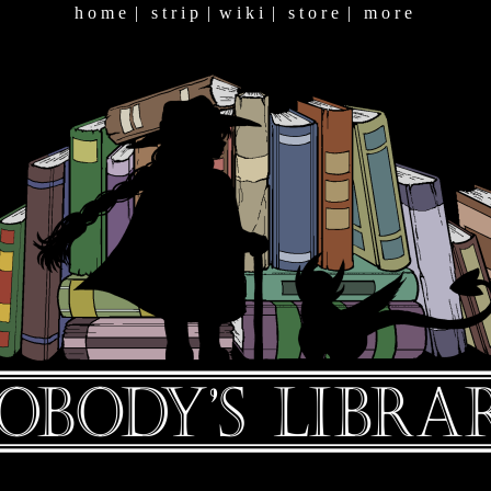
h o m e
|
s t r i p
|
w i k i
|
s t o r e
|
m o r e