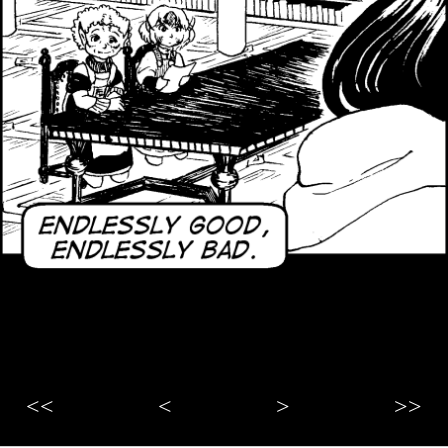
<<
<
>
>>